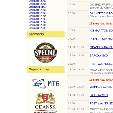
Jarmark 2009
Jarmark 2008
19.00
GOSPEL W ŚW. J
Jarmark 2007
Wiedeński Chór L
Jarmark 2006
Jarmark 2005
20.00
50. MIĘDZYNAR
Jarmark 2004
Olivier Latry (Fran
Jarmark 2003
Jarmark 2002
15 sierpnia
/ środa
Jarmark 2001
Jarmark 2000
10.15
XIII MARATON S
Sponsorzy
17.00
PLENEROWA MSZ
14.00 - 18.00
GDAŃSCY KASZUB
14.00 - 17.00
BAJKOWISKO
21.30
FESTIWAL "DUSZ
Organizatorzy
18.00 - 23.00
MUZYCZNA GOS
konkursy z nagr
16 sierpnia
/ czwar
14.00 - 18.00
WEHIKUŁ CZASU 
14.00 - 17.00
BAJKOWISKO
21.30
FESTIWAL "DUSZ
18.00 - 23.00
MUZYCZNA GOS
konkursy z nagro