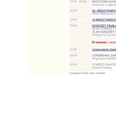
17.00 - 23.00
MUZYCZNA GOS
konkursy z nagro
20.00
50. MIĘDZYNAR
Peter Planyavsky 
19.00
XI MIĘDZYNARO
20.00
KONCERT FINA
20.00 CZARNO C
21.00 KONCERT 
POKAZ SZTUCZN
19 sierpnia
/ niedzi
11.00
Ustanowienie Sank
16.00
CEREMONIA ZAKO
Wręczenie GRAND 
20.00
XI MlĘDZYNARO
Koncert Galowy
* program może ulec zmianie