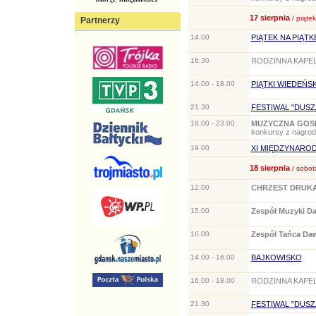
17 sierpnia
/ piątek
Partnerzy
14.00
PIĄTEK NA PIĄTK
16.30
RODZINNA KAPE
14.00 - 18.00
PIĄTKI WIEDEŃSK
21.30
FESTIWAL "DUSZ
18.00 - 23.00
MUZYCZNA GOS
konkursy z nagrod
19.00
XI MIĘDZYNARO
18 sierpnia
/ sobot
12.00
CHRZEST DRUKAR
15.00
Zespół Muzyki D
16.00
Zespół Tańca D
14.00 - 16.00
BAJKOWISKO
16.00 - 18.00
RODZINNA KAPE
21.30
FESTIWAL "DUSZ