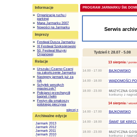
Informacje
PROGRAM JARMARKU ŚW. DOMIN
Organizacja ruchu i
parkingi
Mapa Jarmarku 2007
Nowości na Jarmarku
Serwis archi
Imprezy
Festiwal Dusza Jarmarku
XI Festiwal Szekspirowski
50. Festiwal Muzyki
Tydzień I:
28.07 - 5.08
Organowej
Relacje
13 sierpnia
/ ponie
Urszula i Czarno-Czarni
14.00 - 17.00
BAJKOWISKO
na zakończenie Jarmarku
Następny jarmark już za
rok
14.00 - 18.00
WIADOMOŚCI P
Schyłek wesołych
miasteczek?
18.00 - 23.00
MUZYCZNA GOS
Policjanci przechwycili
konkursy z nagr
bagnet i hełm
Festyn dla smakoszy
14 sierpnia
/ wtore
polskiego pieczywa
więcej »
14.00 - 17.00
BAJKOWISKO
Archiwalne edycje
14.00 - 18.00
ŚWIAT SIĘ KRĘCI
Jarmark 2013
Jarmark 2012
Jarmark 2011
18.00 - 23.00
MUZYCZNA GOS
Jarmark 2010
konkursy z nagro